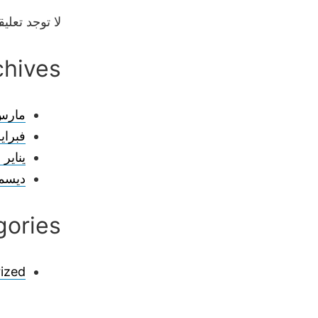
لا توجد تعل
chives
مارس 22
فبراير 22
يناير 2022
ديسمبر 
gories
ized