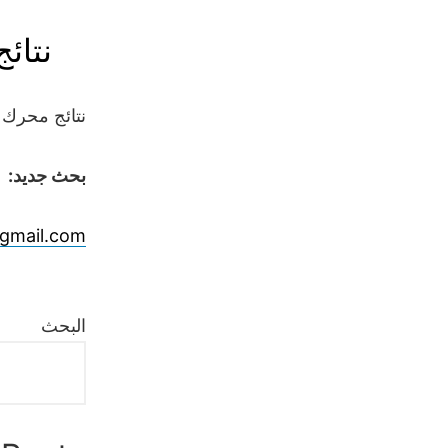
Ski
نتائ
t
conten
نتائج محرك 
بحث جديد:
gmail.com
البحث