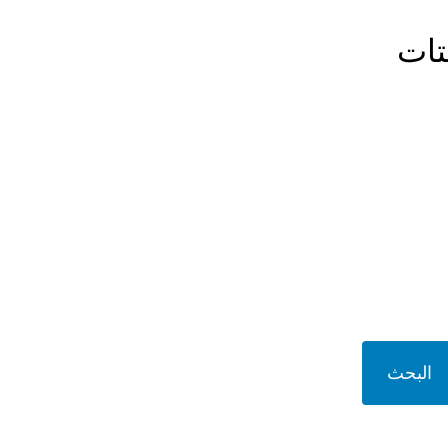
تات
البحث